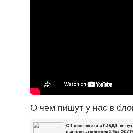
О чем пишут у нас в бл
С 1 июня камеры ГИБДД начнут
выявлять водителей без ОСАГ