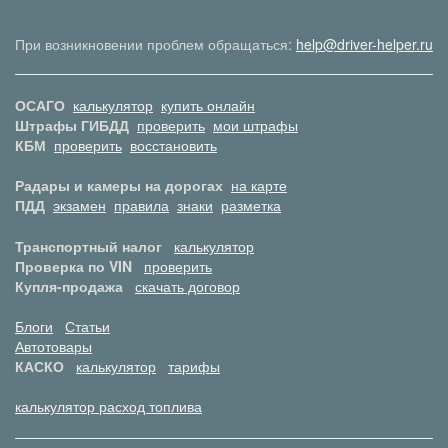
При возникновении проблем обращаться:
help@driver-helper.ru
ОСАГО
калькулятор
купить онлайн
Штрафы ГИБДД
проверить
мои штрафы
КБМ
проверить
восстановить
Радары и камеры на дорогах
на карте
ПДД
экзамен
правила
знаки
разметка
Транспортный налог
калькулятор
Проверка по VIN
проверить
Купля-продажа
скачать договор
Блоги
Статьи
Автотовары
КАСКО
калькулятор
тарифы
калькулятор расход топлива