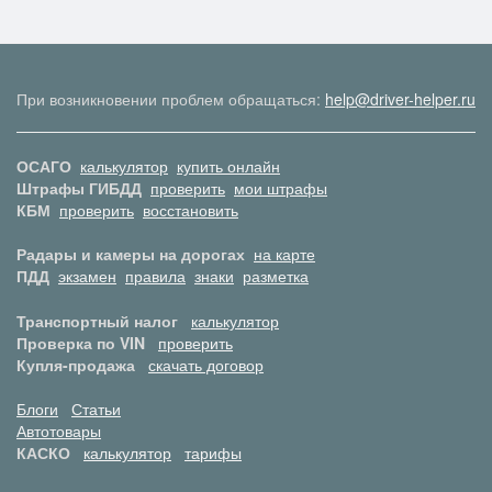
При возникновении проблем обращаться:
help@driver-helper.ru
ОСАГО
калькулятор
купить онлайн
Штрафы ГИБДД
проверить
мои штрафы
КБМ
проверить
восстановить
Радары и камеры на дорогах
на карте
ПДД
экзамен
правила
знаки
разметка
Транспортный налог
калькулятор
Проверка по VIN
проверить
Купля-продажа
скачать договор
Блоги
Статьи
Автотовары
КАСКО
калькулятор
тарифы