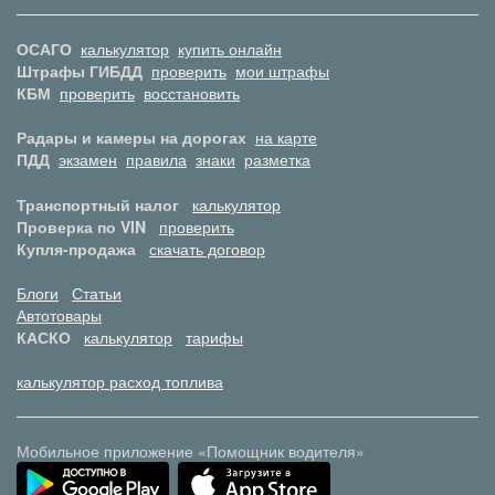
ОСАГО
калькулятор
купить онлайн
Штрафы ГИБДД
проверить
мои штрафы
КБМ
проверить
восстановить
Радары и камеры на дорогах
на карте
ПДД
экзамен
правила
знаки
разметка
Транспортный налог
калькулятор
Проверка по VIN
проверить
Купля-продажа
скачать договор
Блоги
Статьи
Автотовары
КАСКО
калькулятор
тарифы
калькулятор расход топлива
Мобильное приложение «Помощник водителя»