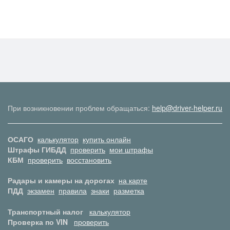
При возникновении проблем обращаться:
help@driver-helper.ru
ОСАГО
калькулятор
купить онлайн
Штрафы ГИБДД
проверить
мои штрафы
КБМ
проверить
восстановить
Радары и камеры на дорогах
на карте
ПДД
экзамен
правила
знаки
разметка
Транспортный налог
калькулятор
Проверка по VIN
проверить