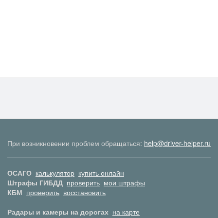
При возникновении проблем обращаться:
help@driver-helper.ru
ОСАГО
калькулятор
купить онлайн
Штрафы ГИБДД
проверить
мои штрафы
КБМ
проверить
восстановить
Радары и камеры на дорогах
на карте