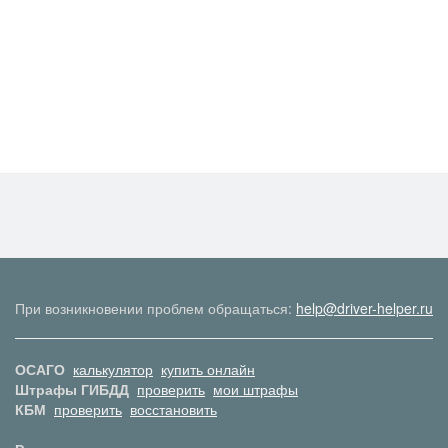
При возникновении проблем обращаться:
help@driver-helper.ru
ОСАГО
калькулятор
купить онлайн
Штрафы ГИБДД
проверить
мои штрафы
КБМ
проверить
восстановить