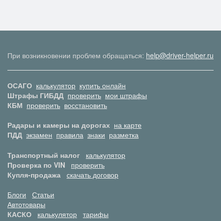
При возникновении проблем обращаться:
help@driver-helper.ru
ОСАГО
калькулятор
купить онлайн
Штрафы ГИБДД
проверить
мои штрафы
КБМ
проверить
восстановить
Радары и камеры на дорогах
на карте
ПДД
экзамен
правила
знаки
разметка
Транспортный налог
калькулятор
Проверка по VIN
проверить
Купля-продажа
скачать договор
Блоги
Статьи
Автотовары
КАСКО
калькулятор
тарифы