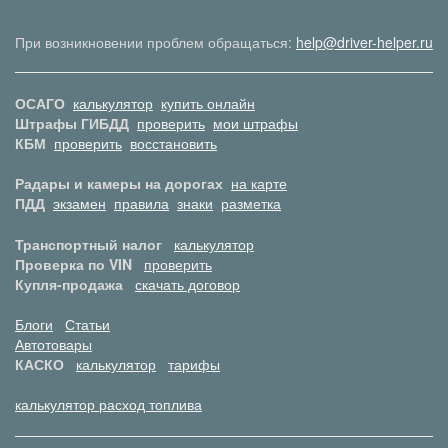
При возникновении проблем обращаться:
help@driver-helper.ru
ОСАГО
калькулятор
купить онлайн
Штрафы ГИБДД
проверить
мои штрафы
КБМ
проверить
восстановить
Радары и камеры на дорогах
на карте
ПДД
экзамен
правила
знаки
разметка
Транспортный налог
калькулятор
Проверка по VIN
проверить
Купля-продажа
скачать договор
Блоги
Статьи
Автотовары
КАСКО
калькулятор
тарифы
калькулятор расход топлива