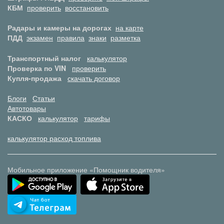
КБМ
проверить
восстановить
Радары и камеры на дорогах
на карте
ПДД
экзамен
правила
знаки
разметка
Транспортный налог
калькулятор
Проверка по VIN
проверить
Купля-продажа
скачать договор
Блоги
Статьи
Автотовары
КАСКО
калькулятор
тарифы
калькулятор расход топлива
Мобильное приложение «Помощник водителя»