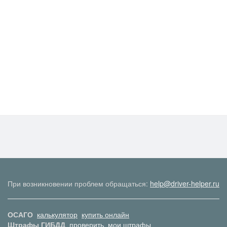
При возникновении проблем обращаться:
help@driver-helper.ru
ОСАГО
калькулятор
купить онлайн
Штрафы ГИБДД
проверить
мои штрафы