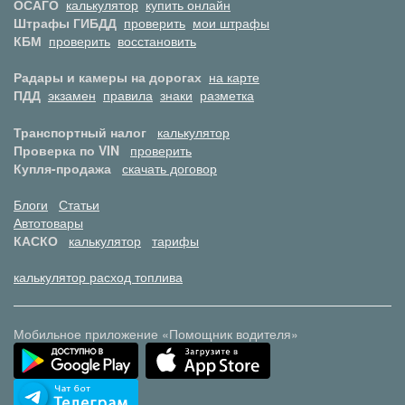
ОСАГО
калькулятор
купить онлайн
Штрафы ГИБДД
проверить
мои штрафы
КБМ
проверить
восстановить
Радары и камеры на дорогах
на карте
ПДД
экзамен
правила
знаки
разметка
Транспортный налог
калькулятор
Проверка по VIN
проверить
Купля-продажа
скачать договор
Блоги
Статьи
Автотовары
КАСКО
калькулятор
тарифы
калькулятор расход топлива
Мобильное приложение «Помощник водителя»