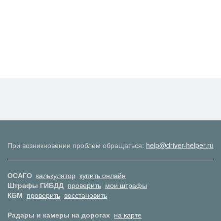
При возникновении проблем обращаться:
help@driver-helper.ru
ОСАГО
калькулятор
купить онлайн
Штрафы ГИБДД
проверить
мои штрафы
КБМ
проверить
восстановить
Радары и камеры на дорогах
на карте