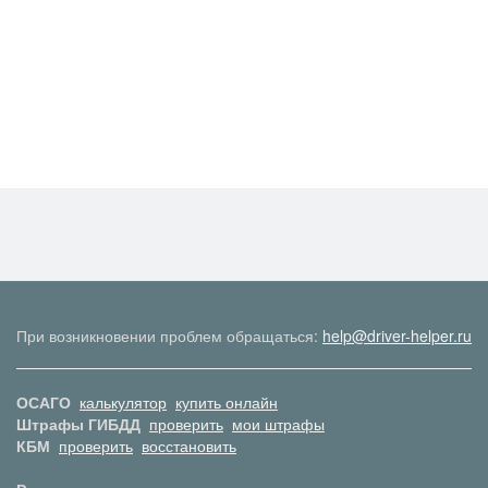
При возникновении проблем обращаться:
help@driver-helper.ru
ОСАГО
калькулятор
купить онлайн
Штрафы ГИБДД
проверить
мои штрафы
КБМ
проверить
восстановить