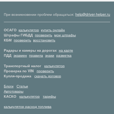
При возникновении проблем обращаться:
help@driver-helper.ru
ОСАГО
калькулятор
купить онлайн
Штрафы ГИБДД
проверить
мои штрафы
КБМ
проверить
восстановить
Радары и камеры на дорогах
на карте
ПДД
экзамен
правила
знаки
разметка
Транспортный налог
калькулятор
Проверка по VIN
проверить
Купля-продажа
скачать договор
Блоги
Статьи
Автотовары
КАСКО
калькулятор
тарифы
калькулятор расход топлива