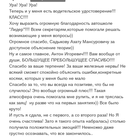
Ура! Ура! Ура!
Теперь и у меня есть водительское удостоверение!!!
КЛАСС!!!!
Хочу выразить огромную благодарность автошколе
"Лидер"!!!! Всем секретарям,которые помогали решать
возникающие у меня вопросы))
Огромное спасибо, Садыкову Азату Мансуровичу за
доступное объяснение теории))
Ну и самое главное, Антон Игоревич!!!! Вам вообще от
души, БОЛЬШУЩЕЕ ПРЕБОЛЬШУЩЕЕ СПАСИБО!!!!
Спасибо за ваше терпение! За ваши железные нервы! Не
всякий сможет спокойно объяснить ошибки,конкретные
косяки, которых у меня было не мало
Спасибо за то, что вы всегда на позитиве, что бы не
случилось! Это вообще огромный плюс!!! Такая
атмосфера очень помогала мне рулить, и я не тряслась
как заяц! ну разве что на первых занятиях)) Все было
круто!
И пусть я сдала, не с первого, а со второго раза! Но Я
очень счастлива! Зато я такого опыта набралась) столько
получила положительных эмоций!!! Немножко даже
грустно осознавать, что все закончилось..