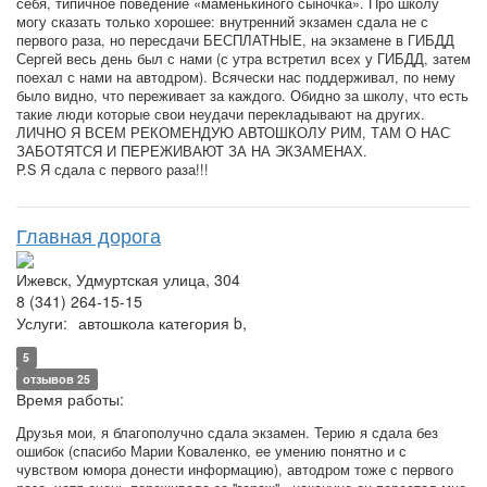
себя, типичное поведение «маменькиного сыночка». Про школу
могу сказать только хорошее: внутренний экзамен сдала не с
первого раза, но пересдачи БЕСПЛАТНЫЕ, на экзамене в ГИБДД
Сергей весь день был с нами (с утра встретил всех у ГИБДД, затем
поехал с нами на автодром). Всячески нас поддерживал, по нему
было видно, что переживает за каждого. Обидно за школу, что есть
такие люди которые свои неудачи перекладывают на других.
ЛИЧНО Я ВСЕМ РЕКОМЕНДУЮ АВТОШКОЛУ РИМ, ТАМ О НАС
ЗАБОТЯТСЯ И ПЕРЕЖИВАЮТ ЗА НА ЭКЗАМЕНАХ.
P.S Я сдала с первого раза!!!
Главная дорога
Ижевск, Удмуртская улица, 304
8 (341) 264-15-15
Услуги:
автошкола категория b,
5
отзывов 25
Время работы:
Друзья мои, я благополучно сдала экзамен. Терию я сдала без
ошибок (спасибо Марии Коваленко, ее умению понятно и с
чувством юмора донести информацию), автодром тоже с первого