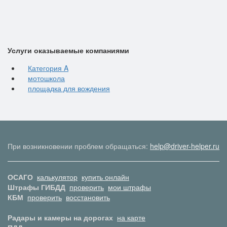
Услуги оказываемые компаниями
Категория A
мотошкола
площадка для вождения
При возникновении проблем обращаться:
help@driver-helper.ru
ОСАГО
калькулятор
купить онлайн
Штрафы ГИБДД
проверить
мои штрафы
КБМ
проверить
восстановить
Радары и камеры на дорогах
на карте