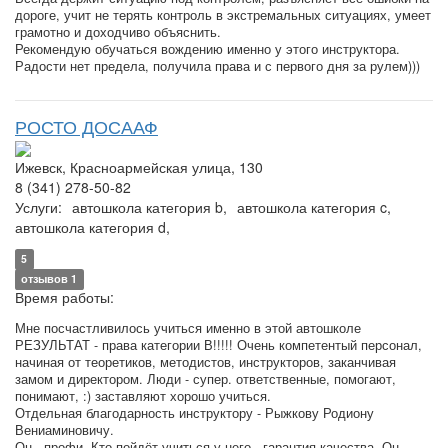
дороге, учит не терять контроль в экстремальных ситуациях, умеет
грамотно и доходчиво объяснить.
Рекомендую обучаться вождению именно у этого инструктора.
Радости нет предела, получила права и с первого дня за рулем)))
РОСТО ДОСААФ
Ижевск, Красноармейская улица, 130
8 (341) 278-50-82
Услуги:
автошкола категория b,
автошкола категория c,
автошкола категория d,
5
отзывов 1
Время работы:
Мне посчастливилось учиться именно в этой автошколе
РЕЗУЛЬТАТ - права категории В!!!!! Очень компетентый персонал,
начиная от теоретиков, методистов, инструкторов, заканчивая
замом и директором. Люди - супер. ответственные, помогают,
понимают, :) заставляют хорошо учиться.
Отдельная благодарность инструктору - Рыжкову Родиону
Вениаминовичу.
Он - профи. Кто пойдёт учиться у него - гарантия качества. Он