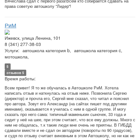
Вячеслава сдал с первого раза!Всем кто собирается сдавать на
права советую автошколу "Лидер"!
РиМ
Ижевск, улица Ленина, 101
8 (341) 277-38-03
Услуги:
автошкола категория b,
автошкола категория c,
мотошкола,
5
отзывов 5
Время работы:
Всем привет! Я то же обучалась в Автошколе РиМ. Хотела
написать отзыв и наткнулась на отзыв ниже. Позвонила Сергею
(директор) и прочла его, Сергей мне сказал, что читал и пояснил
про автора. Зовут его Александр (на сайтах пишет под другими
именами), оказывается я училась с ним в одной группе. И могу
сказать про него сама: типичный маменькин сыночек, 33 года и
сидит у неё на шее, при этом считает, что все ему должны. Много с
ним не общалась, т.к такие люди мне очень не приятны. В ГИБДД
сдавали вместе и не сдал он автодром (повороты по 90 градусов),
и судя по отзыву считает виновным в этом Автошколу, но ни как не