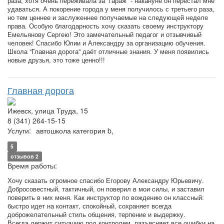
раза, хотя очень переживала за "гараж" - накануне он перестал мне
удаваться. А покорение города у меня получилось с третьего раза,
но тем ценнее и заслуженнее получаемые на следующей неделе
права. Особую благодарность хочу сказать своему инструктору
Емельянову Сергею! Это замечательный педагог и отзывчивый
человек! Спасибо Юлии и Александру за организацию обучения.
Школа "Главная дорога" даёт отличные знания. У меня появились
новые друзья, это тоже ценно!!!
Главная дорога
Ижевск, улица Труда, 15
8 (341) 264-15-15
Услуги:
автошкола категория b,
5
отзывов 2
Время работы:
Хочу сказать огромное спасибо Егорову Александру Юрьевичу.
Добросовестный, тактичный, он поверил в мои силы, и заставил
поверить в них меня. Как инструктор по вождению он классный:
быстро идет на контакт, спокойный, сохраняет всегда
доброжелательный стиль общения, терпение и выдержку.
Всегда держит ситуацию под контролем, разъясняет все ошибки на