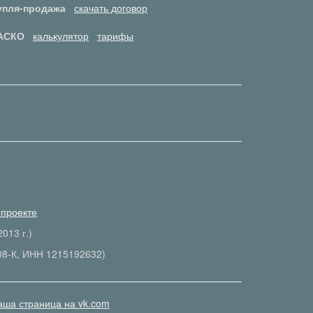
упля-продажа
скачать договор
АСКО
калькулятор
тарифы
 проекте
013 г.)
08-К, ИНН 1215192632)
аша страница на vk.com