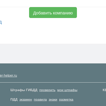
Добавить компанию
д
er-helper.ru
Штрафы ГИБДД
проверить
мои штрафы
К
ПДД
экзамен
правила
знаки
разметка