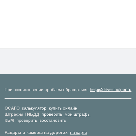
При возникновении проблем обращаться:
help@driver-helper.ru
ОСАГО
калькулятор
купить онлайн
Штрафы ГИБДД
проверить
мои штрафы
КБМ
проверить
восстановить
Радары и камеры на дорогах
на карте