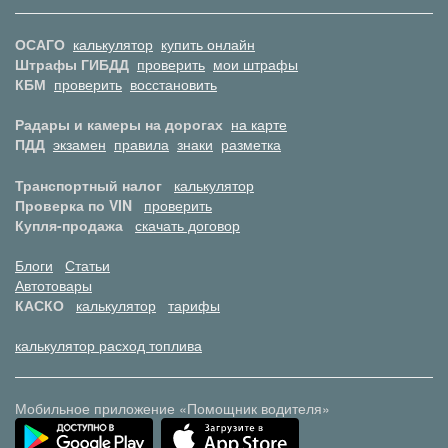
ОСАГО
калькулятор
купить онлайн
Штрафы ГИБДД
проверить
мои штрафы
КБМ
проверить
восстановить
Радары и камеры на дорогах
на карте
ПДД
экзамен
правила
знаки
разметка
Транспортный налог
калькулятор
Проверка по VIN
проверить
Купля-продажа
скачать договор
Блоги
Статьи
Автотовары
КАСКО
калькулятор
тарифы
калькулятор расход топлива
Мобильное приложение «Помощник водителя»