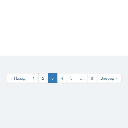
« Назад
1
2
3
4
5
…
8
Вперед »