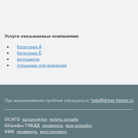
Услуги оказываемые компаниями
Категория A
Категория E
мотошкола
площадка для вождения
При возникновении проблем обращаться:
help@driver-helper.ru
ОСАГО
калькулятор
купить онлайн
Штрафы ГИБДД
проверить
мои штрафы
КБМ
проверить
восстановить