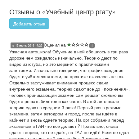
Отзывы о «Учебный центр ргату»
Добавить отзыв
Оценил на
1
в 19 июнь 2019 14:26
Ужасная автошкола! Обучение в ней обошлось в три раза
дороже чем ожидалось изначально. Теорию дают по
видео из ютуба, но это меркнет с практическими
занятиями. Изначально говорили, что график вождения
будет с учётом занятости, на практике оказалось не так.
Отдельно заслуживает внимания процесс сдачи
внутреннего экзамена, теорию сдают все до «посинения»,
человек принимающий экзамен сам решает сколько вы
будете решать билетов и как часто. В этой автошколе
теорию сдают в среднем 3 раза! Первый раз в режиме
экзамена, затем автодром и город, после вы идёте в
кабинет и вновь сдаёте теорию. На орг собрании перед
экзаменом в ГАИ что все делают ? Правильно, снова
сдают теорию, кто не сдаёт, на ГАИ не идёт! Если не сдал
экзамен, уходишь на 2 круг, ждёшь 2 месяца для