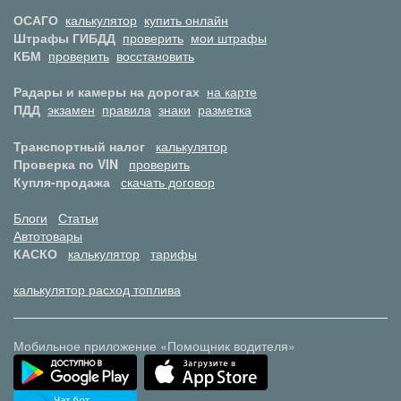
ОСАГО
калькулятор
купить онлайн
Штрафы ГИБДД
проверить
мои штрафы
КБМ
проверить
восстановить
Радары и камеры на дорогах
на карте
ПДД
экзамен
правила
знаки
разметка
Транспортный налог
калькулятор
Проверка по VIN
проверить
Купля-продажа
скачать договор
Блоги
Статьи
Автотовары
КАСКО
калькулятор
тарифы
калькулятор расход топлива
Мобильное приложение «Помощник водителя»