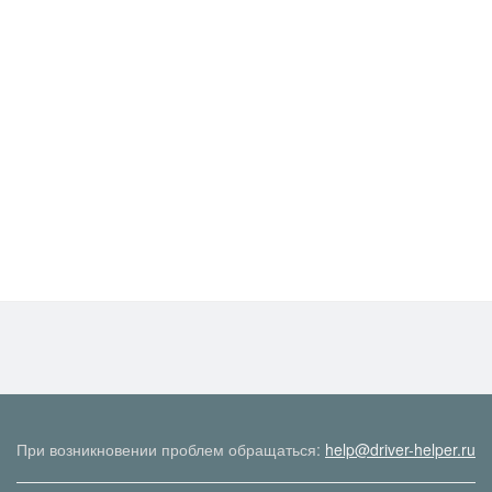
При возникновении проблем обращаться:
help@driver-helper.ru