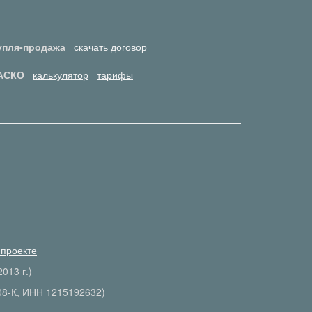
упля-продажа
скачать договор
АСКО
калькулятор
тарифы
 проекте
013 г.)
08-К, ИНН 1215192632)