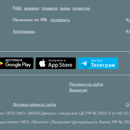
ПДД
экзамен
правила
знаки
разметка
Проверка по VIN
проверить
К
Автотовары
К
Реклама на сайте
Вакансии
Договор-оферта сайта
О
яет ООО НКО «МОБИ.Деньги» (лицензия ЦБ РФ № 3523-К от 06.12.2
ществляет НКО «Монета» (Лицензия Центрального Банка РФ № 35