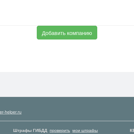
Добавить компанию
er-helper.ru
Штрафы ГИБДД
проверить
мои штрафы
К