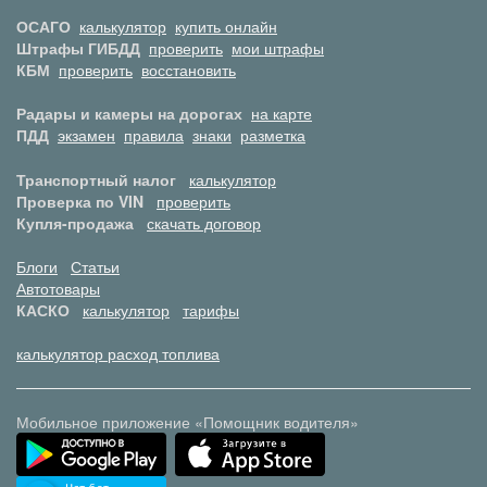
ОСАГО
калькулятор
купить онлайн
Штрафы ГИБДД
проверить
мои штрафы
КБМ
проверить
восстановить
Радары и камеры на дорогах
на карте
ПДД
экзамен
правила
знаки
разметка
Транспортный налог
калькулятор
Проверка по VIN
проверить
Купля-продажа
скачать договор
Блоги
Статьи
Автотовары
КАСКО
калькулятор
тарифы
калькулятор расход топлива
Мобильное приложение «Помощник водителя»