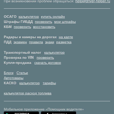
При возникновении проблем обращаться:
help@driver-helper.ru
ОСАГО
калькулятор
купить онлайн
Штрафы ГИБДД
проверить
мои штрафы
КБМ
проверить
восстановить
Радары и камеры на дорогах
на карте
ПДД
экзамен
правила
знаки
разметка
Транспортный налог
калькулятор
Проверка по VIN
проверить
Купля-продажа
скачать договор
Блоги
Статьи
Автотовары
КАСКО
калькулятор
тарифы
калькулятор расход топлива
Мобильное приложение «Помощник водителя»