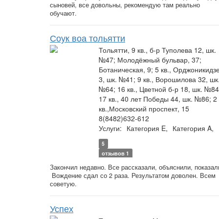
сыновей, все довольны, рекомендую там реально
обучают.
Соук воа тольятти
Тольятти, 9 кв., б-р Туполева 12, шк.
№47; Молодёжный бульвар, 37;
Ботаническая, 9; 5 кв., Орджоникидз
3, шк. №41; 9 кв., Ворошилова 32, шк
№64; 16 кв., Цветной б-р 18, шк. №84
17 кв., 40 лет Победы 44, шк. №86; 2
кв.,Московский проспект, 15
8(8482)632-612
Услуги:
Категория E,
Категория A,
5
отзывов 1
Закончил недавно. Все рассказали, объяснили, показал
Вождение сдал со 2 раза. Результатом доволен. Всем
советую.
Успех