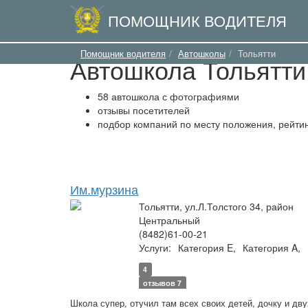
ПОМОЩНИК ВОДИТЕЛЯ
Помощник водителя
Автошколы
Тольятти
Автошкола Тольятти
58 автошкола с фотографиями
отзывы посетителей
подбор компаний по месту положения, рейтин
Им.мурзина
Тольятти, ул.Л.Толстого 34, район
Центральный
(8482)61-00-21
Услуги:
Категория E,
Категория A,
4
отзывов 7
Школа супер, отучил там всех своих детей, дочку и дву