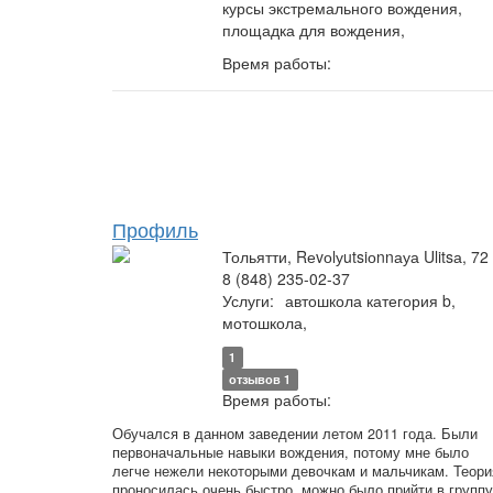
курсы экстремального вождения,
площадка для вождения,
Время работы:
Профиль
Тольятти, Rеvоlуutsiоnnауа Ulitsа, 72
8 (848) 235-02-37
Услуги:
автошкола категория b,
мотошкола,
1
отзывов 1
Время работы:
Обучался в данном заведении летом 2011 года. Были
первоначальные навыки вождения, потому мне было
легче нежели некоторыми девочкам и мальчикам. Теори
проносилась очень быстро, можно было прийти в группу