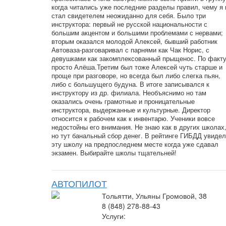
когда читались уже последние разделы правил, чему я 
стал свидетелем неожиданно для себя. Было три
инструктора: первый не русской национальности с
большим акцентом и большими проблемами с нервами;
вторым оказался молодой Алексей, бывший работник
Автоваза-разговаривал с парнями как Чак Норис, с
девушками как закомплексованный прыщенос. По факт
просто Алёша.Третим был тоже Алексей чуть старше и
проще при разговоре, но всегда был либо слегка пьян,
либо с большущего будуна. В итоге записывался к
инструктору из др. филиала. Необъяснимо но там
оказались очень грамотные и проницательные
инструктора, выдержанные и культурные. Директор
относится к рабочем как к инвентарю. Ученики вовсе
недостойны его внимания. Не знаю как в других школах
но тут банальный сбор денег. В рейтинге ГИБДД увидел
эту школу на предпоследнем месте когда уже сдавал
экзамен. Выбирайте школы тщательней!
АВТОПИЛОТ
Тольятти, Ульяны Громовой, 38
8 (848) 278-88-43
Услуги: