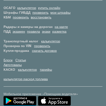
ОСАГО
калькулятор
купить онлайн
Штрафы ГИБДД
проверить
мои штрафы
КБМ
проверить
восстановить
Радары и камеры на дорогах
на карте
ПДД
экзамен
правила
знаки
разметка
Транспортный налог
калькулятор
Проверка по VIN
проверить
Купля-продажа
скачать договор
Блоги
Статьи
Автотовары
КАСКО
калькулятор
тарифы
калькулятор расход топлива
Мобильное приложение «Помощник водителя»