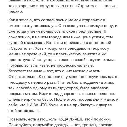
так и хорошие инструкторы, а вот в «Строителе» – только
плохие.
Как я желаю, что согласилась с мамой отправиться
именно в эту автошколу… Она клюнула на низкую цену, и
уже тогда у меня появилось плохое предчувствие. К
сожалению, в нашем городе чем ниже цена услуги, тем
хуже её оказывают. Вот так и произошло с автошколой
«Строитель». Хоть к тому, как преподавали теорию, у
меня нет претензий, то к практическим занятиям их
просто куча. Инструкторы в основе своей – жуткие хамы.
Грубые, вспыльчивые, непрофессиональные,
безответственные – вот, что о них можно сказать.
Отвратительно. К сожалению, у меня не получилось сдать
площадку с первого раза. Я и так была подавлена этим,
так, спасибо одному из инструкторов, была вдобавок
покрыта матом. Видите ли, дверью я так сильно хлопаю.
Очень неприятно было. После этого пообещала и маме, и
себе, что НИ ЗА ЧТО больше я не приближусь к дверям
этой автошколы.
Поверьте, есть автошколы КУДА ЛУЧШЕ этой помойки.
Пожалуйста, подумайте дважды… нет, трижды, прежде