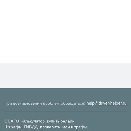
При возникновении проблем обращаться:
help@driver-helper.ru
ОСАГО
калькулятор
купить онлайн
Штрафы ГИБДД
проверить
мои штрафы