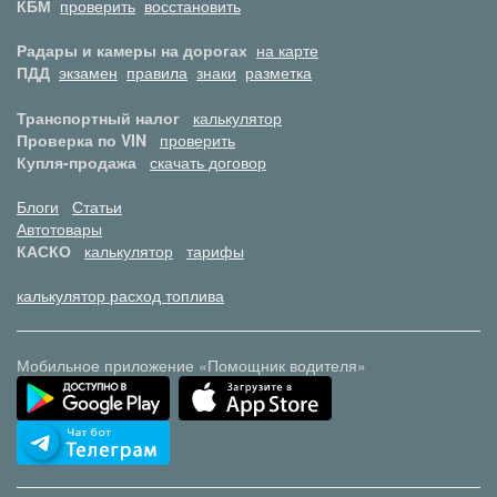
КБМ
проверить
восстановить
Радары и камеры на дорогах
на карте
ПДД
экзамен
правила
знаки
разметка
Транспортный налог
калькулятор
Проверка по VIN
проверить
Купля-продажа
скачать договор
Блоги
Статьи
Автотовары
КАСКО
калькулятор
тарифы
калькулятор расход топлива
Мобильное приложение «Помощник водителя»