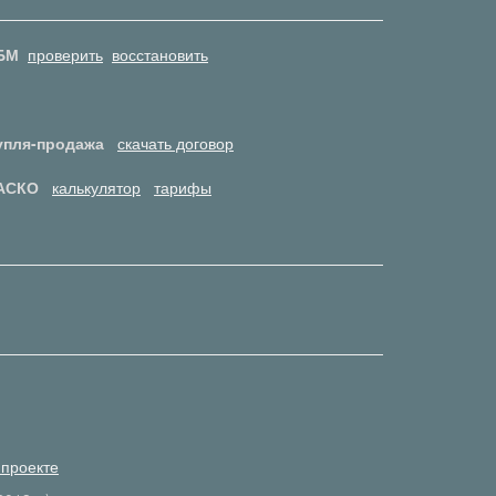
БМ
проверить
восстановить
упля-продажа
скачать договор
АСКО
калькулятор
тарифы
 проекте