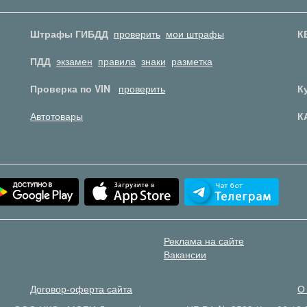
Штрафы ГИБДД
проверить
мои штрафы
К
ПДД
экзамен
правила
знаки
разметка
Проверка по VIN
проверить
К
Автотовары
К
Реклама на сайте
Вакансии
Договор-оферта сайта
О