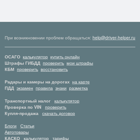
При возникновении проблем обращаться:
help@driver-helper.ru
ОСАГО
калькулятор
купить онлайн
Штрафы ГИБДД
проверить
мои штрафы
КБМ
проверить
восстановить
Радары и камеры на дорогах
на карте
ПДД
экзамен
правила
знаки
разметка
Транспортный налог
калькулятор
Проверка по VIN
проверить
Купля-продажа
скачать договор
Блоги
Статьи
Автотовары
КАСКО
калькулятор
тарифы