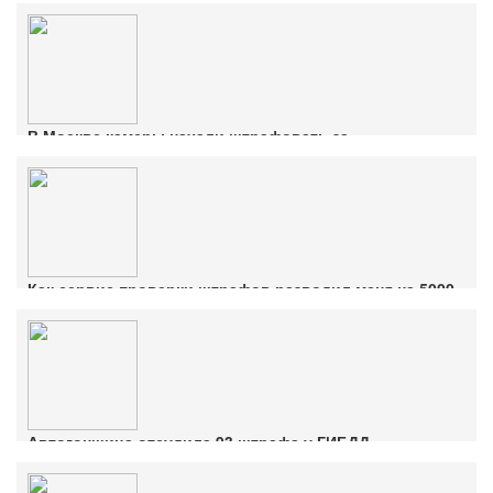
В Москве камеры начали штрафовать за
непристегнутый ремень безопасности
Ознакомиться с деталями
Как сервис проверки штрафов разводил меня на 5000
руб.
Ознакомиться с деталями
Автогонщица отсудила 93 штрафа у ГИБДД
Ознакомиться с деталями