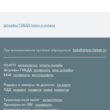
Штрафы ГИБДД поиск и оплата
При возникновении проблем обращаться:
help@driver-helper.ru
ОСАГО
калькулятор
купить онлайн
Штрафы ГИБДД
проверить
мои штрафы
КБМ
проверить
восстановить
Радары и камеры на дорогах
на карте
ПДД
экзамен
правила
знаки
разметка
Транспортный налог
калькулятор
Проверка по VIN
проверить
Купля-продажа
скачать договор