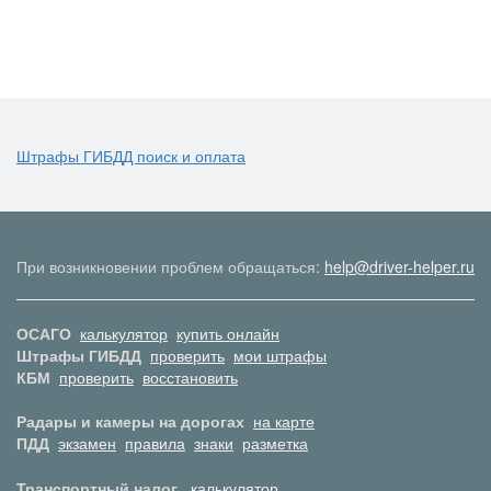
Штрафы ГИБДД поиск и оплата
При возникновении проблем обращаться:
help@driver-helper.ru
ОСАГО
калькулятор
купить онлайн
Штрафы ГИБДД
проверить
мои штрафы
КБМ
проверить
восстановить
Радары и камеры на дорогах
на карте
ПДД
экзамен
правила
знаки
разметка
Транспортный налог
калькулятор