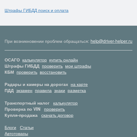
Штрафы ГИБДД поиск и оплата
При возникновении проблем обращаться:
help@driver-helper.ru
ОСАГО
калькулятор
купить онлайн
Штрафы ГИБДД
проверить
мои штрафы
КБМ
проверить
восстановить
Радары и камеры на дорогах
на карте
ПДД
экзамен
правила
знаки
разметка
Транспортный налог
калькулятор
Проверка по VIN
проверить
Купля-продажа
скачать договор
Блоги
Статьи
Автотовары