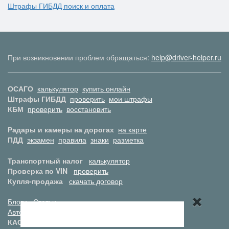
Штрафы ГИБДД поиск и оплата
При возникновении проблем обращаться:
help@driver-helper.ru
ОСАГО
калькулятор
купить онлайн
Штрафы ГИБДД
проверить
мои штрафы
КБМ
проверить
восстановить
Радары и камеры на дорогах
на карте
ПДД
экзамен
правила
знаки
разметка
Транспортный налог
калькулятор
Проверка по VIN
проверить
Купля-продажа
скачать договор
Блоги
Статьи
Автотовары
КАСКО
калькулятор
тарифы