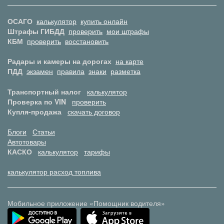
ОСАГО
калькулятор
купить онлайн
Штрафы ГИБДД
проверить
мои штрафы
КБМ
проверить
восстановить
Радары и камеры на дорогах
на карте
ПДД
экзамен
правила
знаки
разметка
Транспортный налог
калькулятор
Проверка по VIN
проверить
Купля-продажа
скачать договор
Блоги
Статьи
Автотовары
КАСКО
калькулятор
тарифы
калькулятор расход топлива
Мобильное приложение «Помощник водителя»