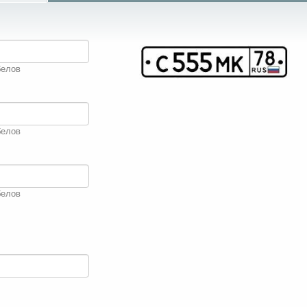
белов
белов
белов