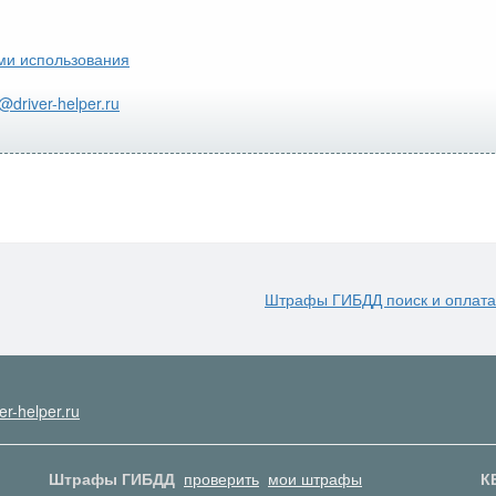
ми использования
@driver-helper.ru
Штрафы ГИБДД поиск и оплата
er-helper.ru
Штрафы ГИБДД
проверить
мои штрафы
К