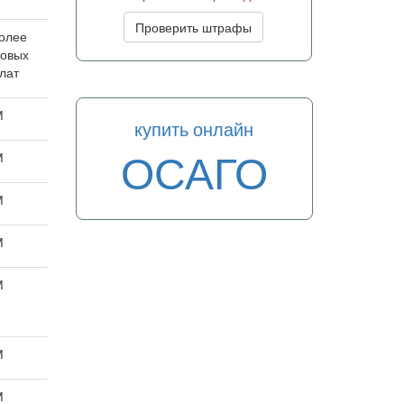
Проверить штрафы
более
ховых
лат
М
купить онлайн
ОСАГО
М
М
М
М
М
М