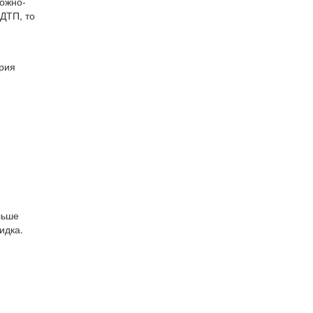
рожно-
 ДТП, то
ория
льше
идка.