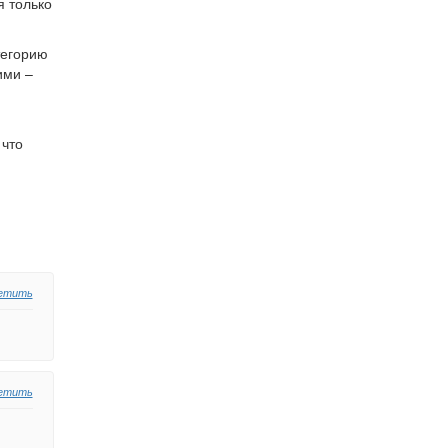
я только
тегорию
ими –
 что
етить
етить