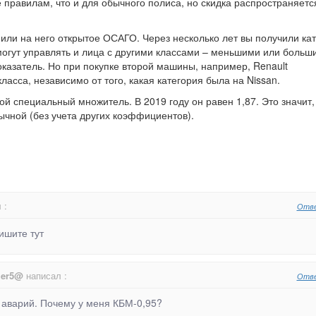
 правилам, что и для обычного полиса, но скидка распространяетс
или на него открытое ОСАГО. Через несколько лет вы получили ка
 могут управлять и лица с другими классами – меньшими или больш
оказатель. Но при покупке второй машины, например, Renault
класса, независимо от того, какая категория была на Nissan.
й специальный множитель. В 2019 году он равен 1,87. Это значит,
ычной (без учета других коэффициентов).
 :
Отв
ишите тут
ler5@
написал :
Отв
з аварий. Почему у меня КБМ-0,95?