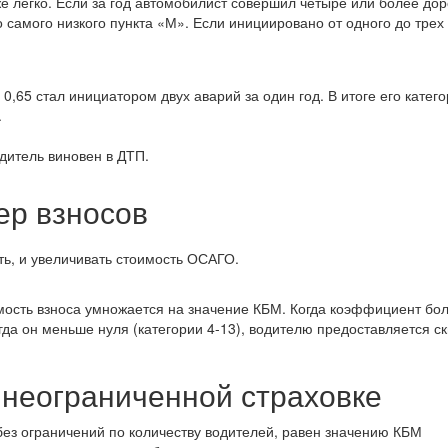
е легко. Если за год автомобилист совершил четыре или более до
 самого низкого пункта «М». Если инициировано от одного до трех
,65 стал инициатором двух аварий за один год. В итоге его катег
.
одитель виновен в ДТП.
ер взносов
ь, и увеличивать стоимость ОСАГО.
мость взноса умножается на значение КБМ. Когда коэффициент бо
огда он меньше нуля (категории 4-13), водителю предоставляется ск
 неограниченной страховке
без ограничений по количеству водителей, равен значению КБМ