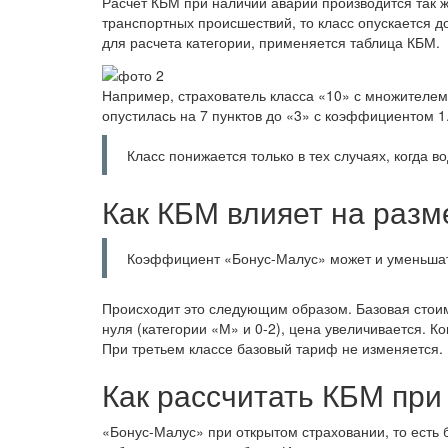
Расчет КБМ при наличии аварий производится так ж
транспортных происшествий, то класс опускается до
для расчета категории, применяется таблица КБМ.
Например, страхователь класса «10» с множителем 0
опустилась на 7 пунктов до «3» с коэффициентом 1
Класс понижается только в тех случаях, когда в
Как КБМ влияет на разм
Коэффициент «Бонус-Малус» может и уменьшат
Происходит это следующим образом. Базовая стои
нуля (категории «М» и 0-2), цена увеличивается. К
При третьем классе базовый тариф не изменяется.
Как рассчитать КБМ при
«Бонус-Малус» при открытом страховании, то есть 