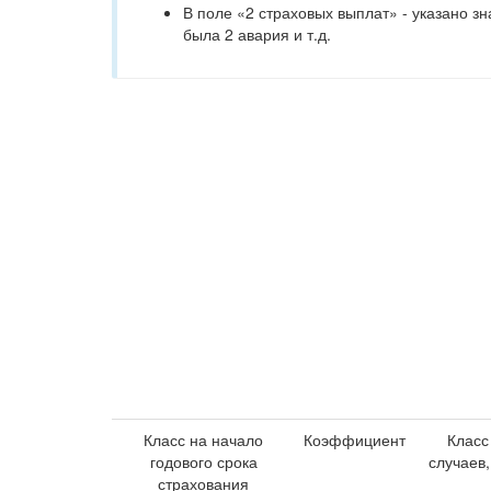
В поле «2 страховых выплат» - указано з
была 2 авария и т.д.
Класс на начало
Коэффициент
Класс
годового срока
случаев
страхования