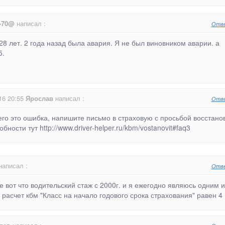
n-70@
написал :
Отв
28 лет. 2 года назад была авария. Я не был виновником аварии. а
5.
16 20:55
Ярослав
написал :
Отв
его это ошибка, напишите письмо в страховую с просьбой восстано
бности тут http://www.driver-helper.ru/kbm/vostanovit#faq3
аписал :
Отв
 вот что водительский стаж с 2000г. и я ежегодно являюсь одним и
расчет кбм "Класс на начало годового срока страхования" равен 4