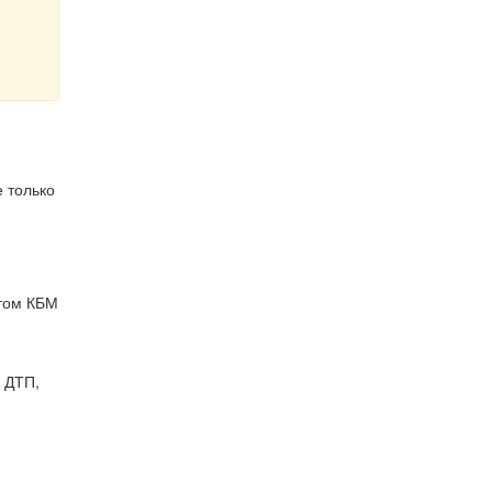
е только
этом КБМ
 ДТП,