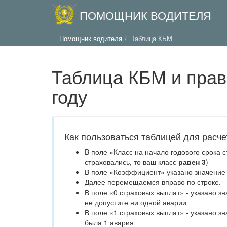
ПОМОЩНИК ВОДИТЕЛЯ
Помощник водителя
Таблица КБМ
Таблица КБМ и прав
году
Как пользоваться таблицей для расч
В поле «Класс на начало годового срока 
страховались, то ваш класс
равен 3
)
В поле «Коэффициент» указано значение
Далее перемещаемся вправо по строке.
В поле «0 страховых выплат» - указано з
не допустите ни одной аварии
В поле «1 страховых выплат» - указано з
была 1 авария