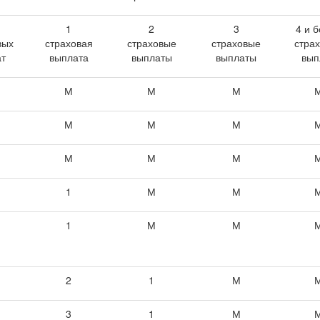
1
2
3
4 и 
вых
страховая
страховые
страховые
стра
ат
выплата
выплаты
выплаты
вып
М
М
М
М
М
М
М
М
М
1
М
М
1
М
М
2
1
М
3
1
М