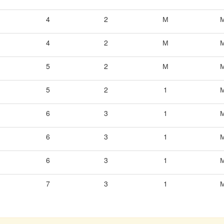
4
2
М
4
2
М
5
2
М
5
2
1
6
3
1
6
3
1
6
3
1
7
3
1