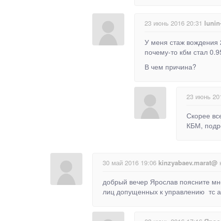
23 июнь 2016 20:31
luni
У меня стаж вождения 
почему-то кбм стал 0.9
В чем причина?
23 июнь 20
Скорее вс
КБМ, подро
30 май 2016 19:06
kinzyabaev.marat@
н
добрый вечер Ярослав поясните мне
лиц допущенных к управлению тс а 