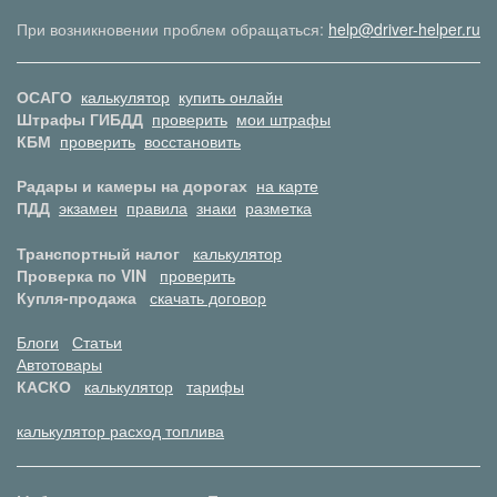
При возникновении проблем обращаться:
help@driver-helper.ru
ОСАГО
калькулятор
купить онлайн
Штрафы ГИБДД
проверить
мои штрафы
КБМ
проверить
восстановить
Радары и камеры на дорогах
на карте
ПДД
экзамен
правила
знаки
разметка
Транспортный налог
калькулятор
Проверка по VIN
проверить
Купля-продажа
скачать договор
Блоги
Статьи
Автотовары
КАСКО
калькулятор
тарифы
калькулятор расход топлива