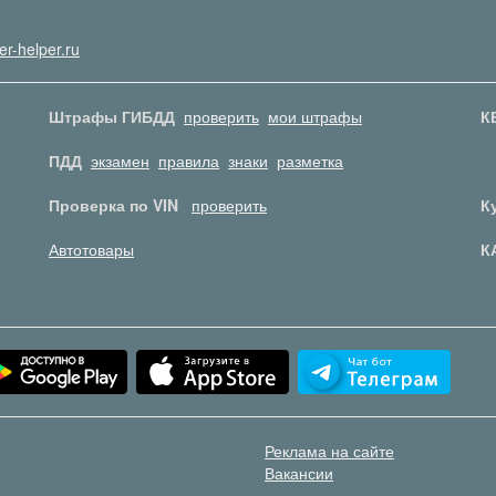
er-helper.ru
Штрафы ГИБДД
проверить
мои штрафы
К
ПДД
экзамен
правила
знаки
разметка
Проверка по VIN
проверить
К
Автотовары
К
Реклама на сайте
Вакансии