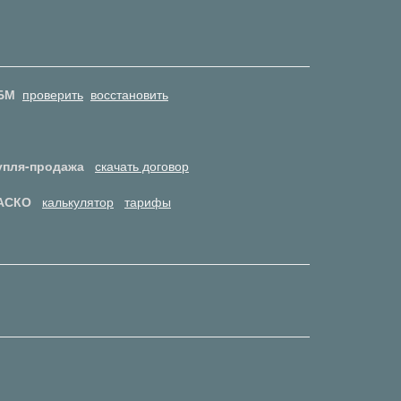
БМ
проверить
восстановить
упля-продажа
скачать договор
АСКО
калькулятор
тарифы