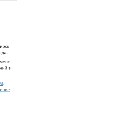
ирск
ода.
омент
ний в
БМ
.
чение