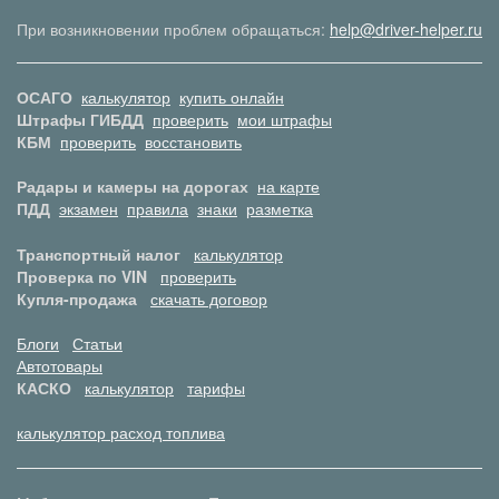
При возникновении проблем обращаться:
help@driver-helper.ru
ОСАГО
калькулятор
купить онлайн
Штрафы ГИБДД
проверить
мои штрафы
КБМ
проверить
восстановить
Радары и камеры на дорогах
на карте
ПДД
экзамен
правила
знаки
разметка
Транспортный налог
калькулятор
Проверка по VIN
проверить
Купля-продажа
скачать договор
Блоги
Статьи
Автотовары
КАСКО
калькулятор
тарифы
калькулятор расход топлива