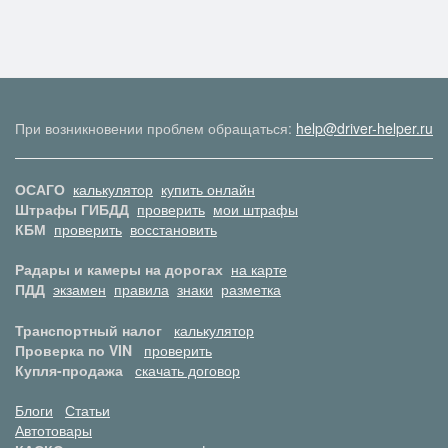
При возникновении проблем обращаться:
help@driver-helper.ru
ОСАГО
калькулятор
купить онлайн
Штрафы ГИБДД
проверить
мои штрафы
КБМ
проверить
восстановить
Радары и камеры на дорогах
на карте
ПДД
экзамен
правила
знаки
разметка
Транспортный налог
калькулятор
Проверка по VIN
проверить
Купля-продажа
скачать договор
Блоги
Статьи
Автотовары