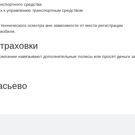
анспортного средства
х к управлению транспортным средством
технического осмотра вне зависимости от места регистрации
омобиля.
страховки
компании навязывают дополнительные полисы или просят деньги з
асьево