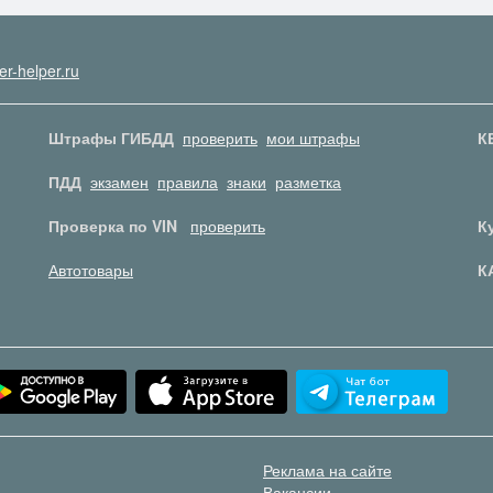
er-helper.ru
Штрафы ГИБДД
проверить
мои штрафы
К
ПДД
экзамен
правила
знаки
разметка
Проверка по VIN
проверить
К
Автотовары
К
Реклама на сайте
Вакансии