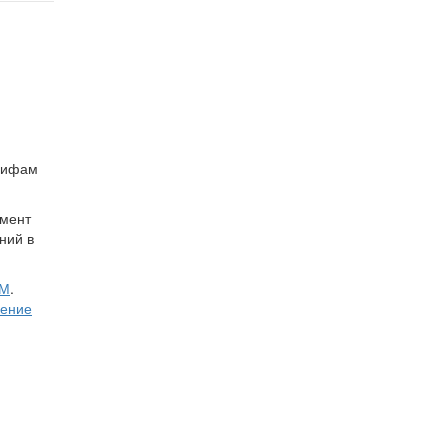
арифам
омент
ний в
БМ
.
чение