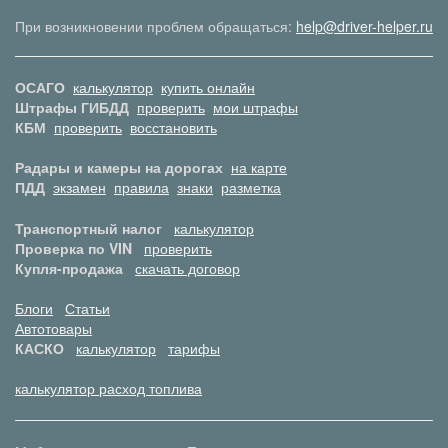
При возникновении проблем обращаться:
help@driver-helper.ru
ОСАГО
калькулятор
купить онлайн
Штрафы ГИБДД
проверить
мои штрафы
КБМ
проверить
восстановить
Радары и камеры на дорогах
на карте
ПДД
экзамен
правила
знаки
разметка
Транспортный налог
калькулятор
Проверка по VIN
проверить
Купля-продажа
скачать договор
Блоги
Статьи
Автотовары
КАСКО
калькулятор
тарифы
калькулятор расход топлива