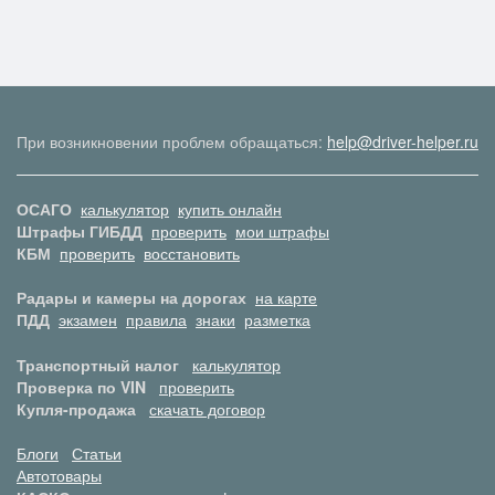
При возникновении проблем обращаться:
help@driver-helper.ru
ОСАГО
калькулятор
купить онлайн
Штрафы ГИБДД
проверить
мои штрафы
КБМ
проверить
восстановить
Радары и камеры на дорогах
на карте
ПДД
экзамен
правила
знаки
разметка
Транспортный налог
калькулятор
Проверка по VIN
проверить
Купля-продажа
скачать договор
Блоги
Статьи
Автотовары