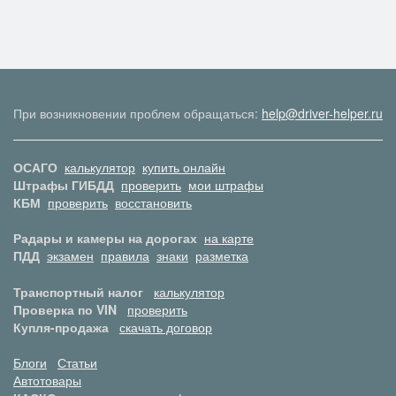
При возникновении проблем обращаться:
help@driver-helper.ru
ОСАГО
калькулятор
купить онлайн
Штрафы ГИБДД
проверить
мои штрафы
КБМ
проверить
восстановить
Радары и камеры на дорогах
на карте
ПДД
экзамен
правила
знаки
разметка
Транспортный налог
калькулятор
Проверка по VIN
проверить
Купля-продажа
скачать договор
Блоги
Статьи
Автотовары