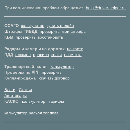
При возникновении проблем обращаться:
help@driver-helper.ru
ОСАГО
калькулятор
купить онлайн
Штрафы ГИБДД
проверить
мои штрафы
КБМ
проверить
восстановить
Радары и камеры на дорогах
на карте
ПДД
экзамен
правила
знаки
разметка
Транспортный налог
калькулятор
Проверка по VIN
проверить
Купля-продажа
скачать договор
Блоги
Статьи
Автотовары
КАСКО
калькулятор
тарифы
калькулятор расход топлива