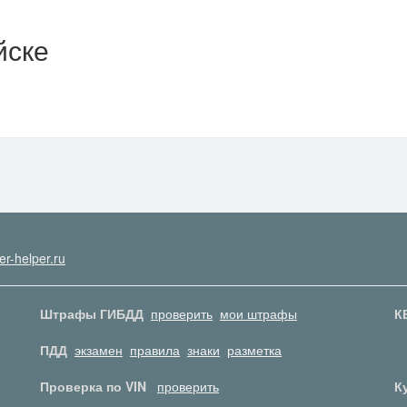
йске
er-helper.ru
Штрафы ГИБДД
проверить
мои штрафы
К
ПДД
экзамен
правила
знаки
разметка
Проверка по VIN
проверить
К