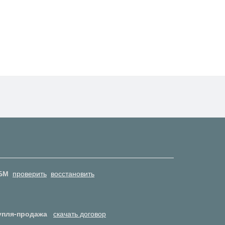
БМ
проверить
восстановить
упля-продажа
скачать договор