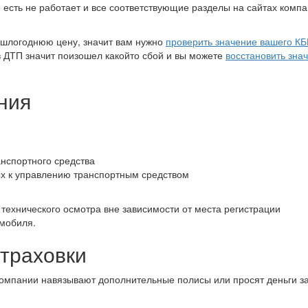
есть не работает и все соответствующие разделы на сайтах компа
ошлогоднюю цену, значит вам нужно
проверить значение вашего К
в ДТП значит поизошел какойто сбой и вы можете
восстановить зна
ния
анспортного средства
х к управлению транспортным средством
технического осмотра вне зависимости от места регистрации
омобиля.
страховки
компании навязывают дополнительные полисы или просят деньги з