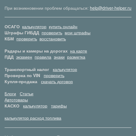
При возникновении проблем обращаться:
help@driver-helper.ru
ОСАГО
калькулятор
купить онлайн
Штрафы ГИБДД
проверить
мои штрафы
КБМ
проверить
восстановить
Радары и камеры на дорогах
на карте
ПДД
экзамен
правила
знаки
разметка
Транспортный налог
калькулятор
Проверка по VIN
проверить
Купля-продажа
скачать договор
Блоги
Статьи
Автотовары
КАСКО
калькулятор
тарифы
калькулятор расход топлива