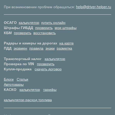
При возникновении проблем обращаться:
help@driver-helper.ru
ОСАГО
калькулятор
купить онлайн
Штрафы ГИБДД
проверить
мои штрафы
КБМ
проверить
восстановить
Радары и камеры на дорогах
на карте
ПДД
экзамен
правила
знаки
разметка
Транспортный налог
калькулятор
Проверка по VIN
проверить
Купля-продажа
скачать договор
Блоги
Статьи
Автотовары
КАСКО
калькулятор
тарифы
калькулятор расход топлива