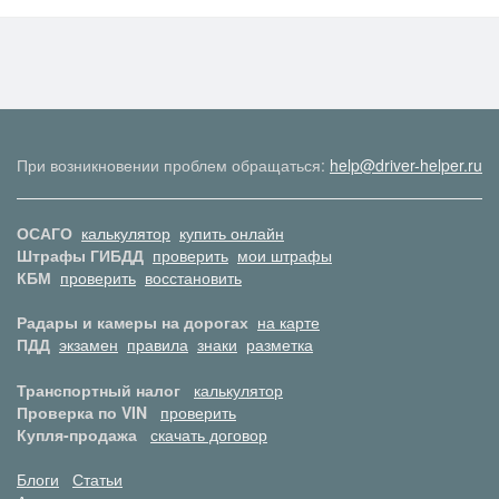
При возникновении проблем обращаться:
help@driver-helper.ru
ОСАГО
калькулятор
купить онлайн
Штрафы ГИБДД
проверить
мои штрафы
КБМ
проверить
восстановить
Радары и камеры на дорогах
на карте
ПДД
экзамен
правила
знаки
разметка
Транспортный налог
калькулятор
Проверка по VIN
проверить
Купля-продажа
скачать договор
Блоги
Статьи