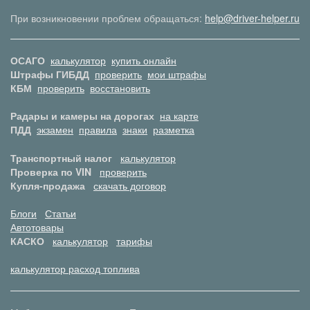
При возникновении проблем обращаться:
help@driver-helper.ru
ОСАГО
калькулятор
купить онлайн
Штрафы ГИБДД
проверить
мои штрафы
КБМ
проверить
восстановить
Радары и камеры на дорогах
на карте
ПДД
экзамен
правила
знаки
разметка
Транспортный налог
калькулятор
Проверка по VIN
проверить
Купля-продажа
скачать договор
Блоги
Статьи
Автотовары
КАСКО
калькулятор
тарифы
калькулятор расход топлива