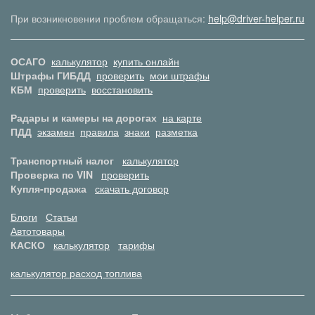
При возникновении проблем обращаться:
help@driver-helper.ru
ОСАГО
калькулятор
купить онлайн
Штрафы ГИБДД
проверить
мои штрафы
КБМ
проверить
восстановить
Радары и камеры на дорогах
на карте
ПДД
экзамен
правила
знаки
разметка
Транспортный налог
калькулятор
Проверка по VIN
проверить
Купля-продажа
скачать договор
Блоги
Статьи
Автотовары
КАСКО
калькулятор
тарифы
калькулятор расход топлива